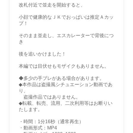
改札付近で並走を開始すると、
小顔で健康的なＪＫでおっぱいは推定Ａカッ
プ！
そのまま並走し、エスカレーターで背後につ
き
後を追いかけました！
本編では目伏せもモザイクもありません。
◆多少の手ブレがある場合があります。
◆本作品は盗撮風シチュエーション動画であ
り、
盗撮作品ではありません。
◆転載、転売、流用、二次利用等はお断りい
たします。
・時間：1分16秒（通常再生）
・動画形式：MP4