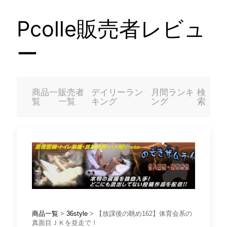
Pcolle販売者レビュ
ー
商品一
販売者
デイリーラン
月間ランキ
検
覧
一覧
キング
ング
索
商品一覧
>
36style
> 【放課後の眺め162】体育会系の
真面目ＪＫを並走で！