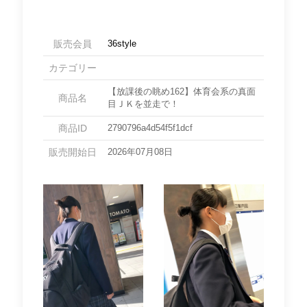
販売会員
36style
カテゴリー
【放課後の眺め162】体育会系の真面
商品名
目ＪＫを並走で！
商品ID
2790796a4d54f5f1dcf
販売開始日
2026年07月08日