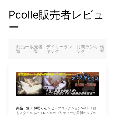
Pcolle販売者レビュ
ー
商品一
販売者
デイリーラン
月間ランキ
検
覧
一覧
キング
ング
索
商品一覧
>
押忍くん
> ヒップコレクションVol.101 顔
もスタイルもハイレベルのプリティーな美脚ヒップの