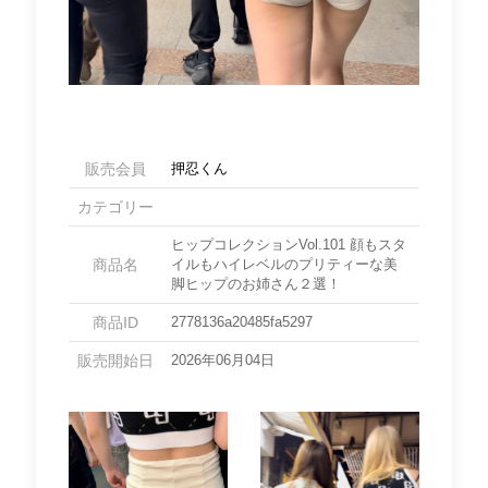
販売会員
押忍くん
カテゴリー
ヒップコレクションVol.101 顔もスタ
商品名
イルもハイレベルのプリティーな美
脚ヒップのお姉さん２選！
商品ID
2778136a20485fa5297
販売開始日
2026年06月04日