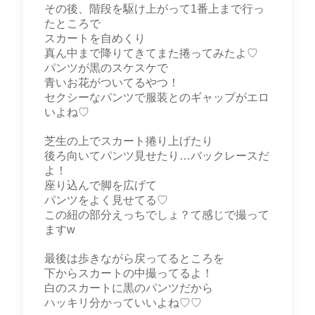
その後、階段を駆け上がって1番上まで行っ
たところで
スカートを自めくり
真ん中まで降りてきてまた捲ってみたよ♡
パンツが黒のスケスケで
青いお花がついてるやつ！
セクシーなパンツで服装とのギャップがエロ
いよね♡
芝生の上でスカート捲り上げたり
後ろ向いてパンツ見せたり…バックレースだ
よ！
座り込んで脚を広げて
パンツをよく見せてる♡
この紐の部分えっちでしょ？て感じで撮って
ますw
最後は歩きながら戻ってるところを
下からスカートの中撮ってるよ！
白のスカートに黒のパンツだから
ハッキリ分かっていいよね♡♡