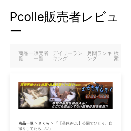
Pcolle販売者レビュ
ー
商品一
販売者
デイリーラン
月間ランキ
検
覧
一覧
キング
ング
索
商品一覧
>
さくら
> 「【昼休みOL】公園でひとり、自
撮りしてたら…♡」