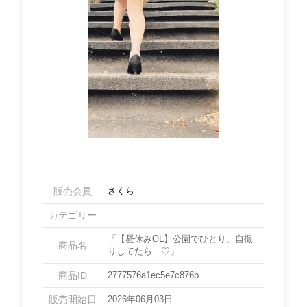
販売会員
さくら
カテゴリー
「【昼休みOL】公園でひとり、自撮
商品名
りしてたら…♡」
商品ID
2777576a1ec5e7c876b
販売開始日
2026年06月03日