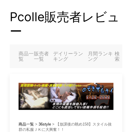
Pcolle販売者レビュ
ー
商品一
販売者
デイリーラン
月間ランキ
検
覧
一覧
キング
ング
索
商品一覧
>
36style
> 【放課後の眺め158】スタイル抜
群の私服ＪＫに大興奮！！