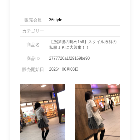
販売会員
36style
カテゴリー
【放課後の眺め158】スタイル抜群の
商品名
私服ＪＫに大興奮！！
商品ID
2777726a1f29169be90
販売開始日
2026年06月03日